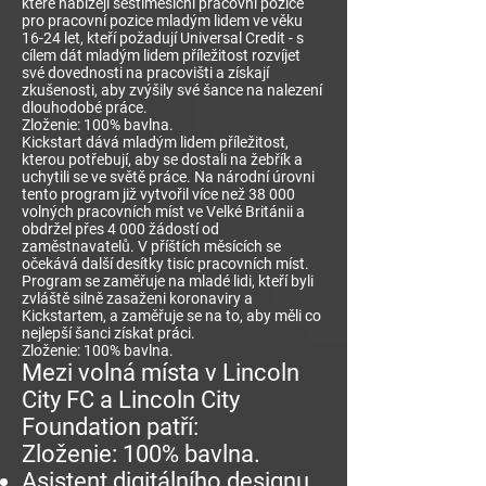
které nabízejí šestiměsíční pracovní pozice
pro pracovní pozice mladým lidem ve věku
16-24 let, kteří požadují Universal Credit - s
cílem dát mladým lidem příležitost rozvíjet
své dovednosti na pracovišti a získají
zkušenosti, aby zvýšily své šance na nalezení
dlouhodobé práce.
Zloženie: 100% bavlna.
Kickstart dává mladým lidem příležitost,
kterou potřebují, aby se dostali na žebřík a
uchytili se ve světě práce. Na národní úrovni
tento program již vytvořil více než 38 000
volných pracovních míst ve Velké Británii a
obdržel přes 4 000 žádostí od
zaměstnavatelů. V příštích měsících se
očekává další desítky tisíc pracovních míst.
Program se zaměřuje na mladé lidi, kteří byli
zvláště silně zasaženi koronaviry a
Kickstartem, a zaměřuje se na to, aby měli co
nejlepší šanci získat práci.
Zloženie: 100% bavlna.
Mezi volná místa v Lincoln
City FC a Lincoln City
Foundation patří:
Zloženie: 100% bavlna.
Asistent digitálního designu