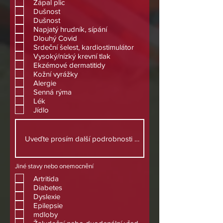
Zápal plic
Dušnost
Dušnost
Napjatý hrudník, sípání
Dlouhý Covid
Srdeční šelest, kardiostimulátor
Vysoký/nízký krevní tlak
Ekzémové dermatitidy
Kožní vyrážky
Alergie
Senná rýma
Lék
Jídlo
Jiné stavy nebo onemocnění
Artritida
Diabetes
Dyslexie
Epilepsie
mdloby