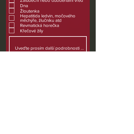
Žaludeční nebo duodenální vřed
Dna
Žloutenka
Hepatitida ledvin, močového
měchýře, žlučníku atd
Revmatická horečka
Křečové žíly
Už jsi někdy?
Zlomené nějaké kosti
Měl nějaké operace
Měl nějaké problémy se zády
Trpěl stresem/úzkostí
Trpěl problémy s duševním
zdravím
Čekají vás nějaké rentgeny,