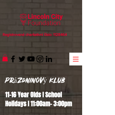
Registrované charitativní číslo:
1128464
Prázdninový klub
11-16 Year Olds I School
Holidays I 11:00am- 3:00pm