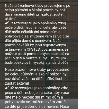
Naše prázdninové kluby provozujeme po
celou půlroční a školní prázdniny, což
dává vašemu dítěti příležitost zůstat
aktivní!
Ať už rezervujete jako spolehlivý zdroj
péče o děti, nebo jen chcete, aby vaše
dítě mělo několik dní mimo dům a
pohybovalo se, můžeme vám zaručit, že
dítě přijde domů s úsměvem. Naše
prázdninové kluby jsou registrovaným
ustanovením OFSTED, což znamená, že
můžete platit pomocí svých poukazů na
péči o děti a můžete si být jisti, že jim
bude poskytován vysoký standard péče.
Naše prázdninové kluby provozujeme
po celou půlroční a školní prázdniny,
což dává vašemu dítěti příležitost
zůstat aktivní!
Ať už rezervujete jako spolehlivý zdroj
péče o děti, nebo jen chcete, aby vaše
dítě mělo několik dní mimo dům a
pohybovalo se, můžeme vám zaručit,
že dítě přijde domů s úsměvem. Naše