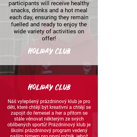
participants will receive healthy
snacks, drinks and a hot meal
each day, ensuring they remain
fuelled and ready to enjoy the
wide variety of activities on
offer!
Holiday Club
Holiday Club
Náš vylepšený prázdninový klub je pro
děti, které chtějí být kreativní a chtějí se
zapojit do řemesel a her a přitom se
stále věnovat některým ze svých
oblíbených sportů! Prázdninový klub je
školní prázdninový program vedený
naším týmem pro první ročník, jehož