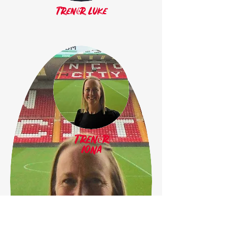
Trenér Luke
Trenér
Iona
Nikki