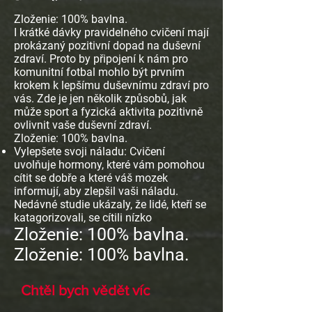
Zloženie: 100% bavlna.
I krátké dávky pravidelného cvičení mají
prokázaný pozitivní dopad na duševní
zdraví. Proto by připojení k nám pro
komunitní fotbal mohlo být prvním
krokem k lepšímu duševnímu zdraví pro
vás. Zde je jen několik způsobů, jak
může sport a fyzická aktivita pozitivně
ovlivnit vaše duševní zdraví.
Zloženie: 100% bavlna.
Vylepšete svoji náladu: Cvičení
uvolňuje hormony, které vám pomohou
cítit se dobře a které váš mozek
informují, aby zlepšil vaši náladu.
Nedávné studie ukázaly, že lidé, kteří se
katagorizovali, se cítili nízko
Zloženie: 100% bavlna.
Zloženie: 100% bavlna.
Chtěl bych vědět víc