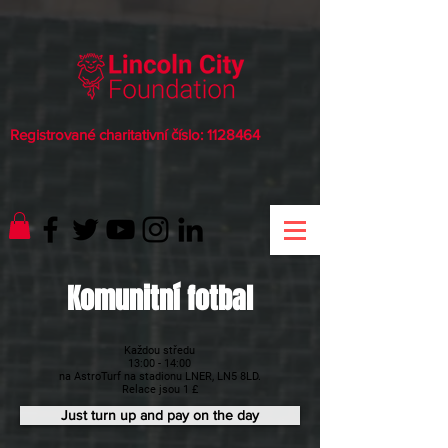
Registrované charitativní číslo:
1128464
Komunitní fotbal
Každou středu
13:00 - 14:00
na AstroTurf na stadionu LNER, LN5 8LD.
Relace jsou 1 £
Just turn up and pay on the day