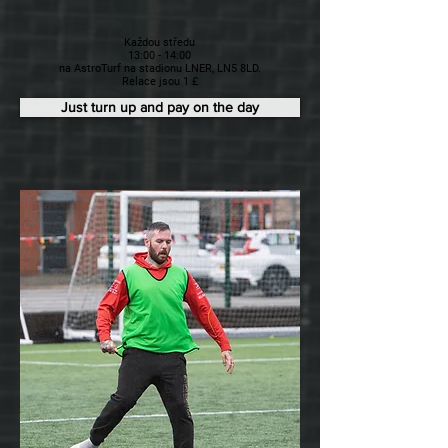
Každou středu
13:00 - 14:00
na AstroTurf na stadionu LNER, LN5 8LD.
Relace jsou 1 £
Just turn up and pay on the day