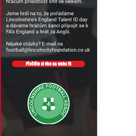
hráčům příležitost snít ve velkém.
Jsme hrdí na to, že pořádáme
Lincolnshire's England Talent ID day
a dáváme hráčům šanci připojit se k
FA's England a hrát za Anglii.
Nějaké otázky? E-mail na
football@lincolncityfoundation.co.uk
Přečtěte si více na webu FA