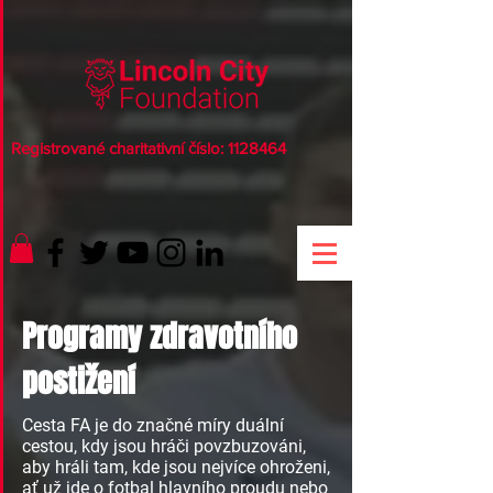
Registrované charitativní číslo:
1128464
Programy zdravotního
postižení
Cesta FA je do značné míry duální
cestou, kdy jsou hráči povzbuzováni,
aby hráli tam, kde jsou nejvíce ohroženi,
ať už jde o fotbal hlavního proudu nebo