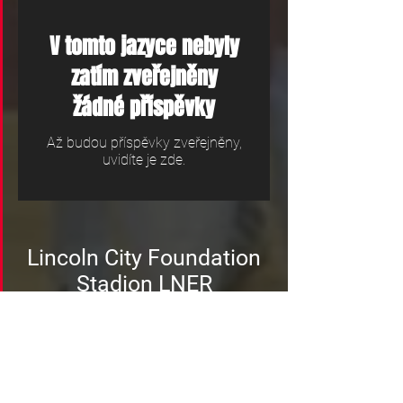
V tomto jazyce nebyly
zatím zveřejněny
žádné příspěvky
Až budou příspěvky zveřejněny,
uvidíte je zde.
Lincoln City Foundation
Stadion LNER
Lincoln
LN5 8LD
enquiries@lincolncityfound